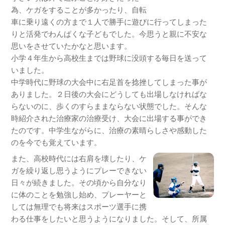
為、ケガをすることが多かったり、自転
車に乗り遠くの方まで１人で勝手に遊びに行ってしまった
りと活発でわんぱくな子どもでした。今思うと親に不安な
思いをさせていたかなと思います。
小学４年生から高校生までは野球に没頭する毎日を送って
いました。
中学時代に野球の大会中に右足首を捻挫してしまった事が
ありました。２日後の大会にどうしても出場しなければな
らないのに、歩くのすらままならない状態でした。そんな
時紹介された治療家の治療受け、大会に出場する事ができ
たのです。中学生ながらに、治療の素晴らしさや感動した
のを今でも覚えています。
また、高校時代には右肩を壊したり、ケ
ガを繰り返し思うようにプレーできない
日々が続きました。その頃から自分なり
に体のことを勉強し始め、プレーヤーと
しては無理でも将来はスポーツ選手に携
わる仕事をしたいと思うようになりました。そして、所属