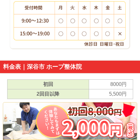
料金表｜深谷市 ホープ整体院
初回
8000円
2回目以降
5,500円