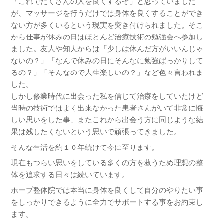
「これでたくさんの人を良くするぞ」と思っていました
が、マッサージを行うだけでは身体を良くすることができ
ない方が多くいるという現実を突き付けられました。そこ
から仕事が休みの日はほとんど治療技術の勉強会へ参加し
ました。友人や知人からは「少しは休んだ方がいいんじゃ
ないの？」「なんで休みの日にそんなに勉強ばっかりして
るの？」「そんなので人生楽しいの？」など色々言われま
した。
しかし修業時代に出会った私を信じて治療をしていたけど
当時の技術ではよく出来なかった患者さんがいて非常に悔
しい思いをした事、またこれから出会う方に同じような結
果は残したくないという思いで頑張ってきました。
そんな生活を約１０年続けて今に至ります。
現在もつらい思いをしている多くの方を救うため理想の整
体を追求する日々は続いています。
ホープ整体院では本当に身体を良くして自分のやりたい事
をしっかりできるように全力でサポートする事をお約束し
ます。